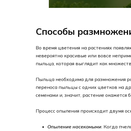
Способы размножен
Во время цветения на растениях появля
невероятно красивые или вовсе неприм
пыльца, которая выглядит как множест
Пыльца необходима для размножения рас
переноса пыльцы с одних цветков на др
семенами и, значит, растение окажется 
Процесс опыления происходит двумя ос
Опыление насекомыми
. Когда пчел