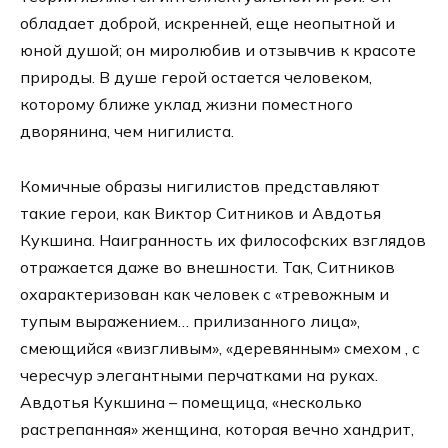
обладает доброй, искренней, еще неопытной и
юной душой; он миролюбив и отзывчив к красоте
природы. В душе герой остается человеком,
которому ближе уклад жизни поместного
дворянина, чем нигилиста.
Комичные образы нигилистов представляют
такие герои, как Виктор Ситников и Авдотья
Кукшина. Наигранность их философских взглядов
отражается даже во внешности. Так, Ситников
охарактеризован как человек с «тревожным и
тупым выражением… прилизанного лица»,
смеющийся «визгливым», «деревянным» смехом , с
чересчур элегантными перчатками на руках.
Авдотья Кукшина – помещица, «несколько
растрепанная» женщина, которая вечно хандрит,