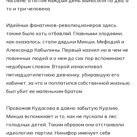
часовне, а потом каждый день выносили по два, а
то и три человека.
Идейных фанатиков-революционеров здесь
также было хоть отбавляй. Главными злодеями,
как оказалось, стали дядьки Микши, Мефодий и
Александр Кабылины. Первый казнил ни в чем не
повинных людей и о нем до сих пор вспоминают
недобрым словом. Второй изнасиловал
пятнадцатилетнюю девчонку, убиравшую его
кабинет, за что и поплатился собственной жизнью:
был убит ее маленьким братом.
Провожая Кудасова в давно забытую Курзию,
Микша вспоминает и то, как не пускали в лес
голодных детей. Таким образом они отстаивали
идеологию партии. Никифор именует себя