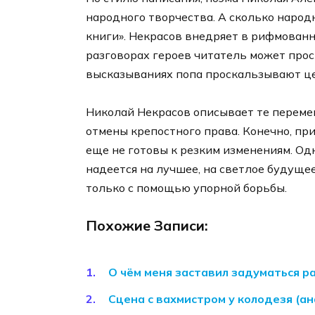
народного творчества. А сколько народ
книги». Некрасов внедряет в рифмованны
разговорах героев читатель может прос
высказываниях попа проскальзывают ц
Николай Некрасов описывает те перемен
отмены крепостного права. Конечно, п
еще не готовы к резким изменениям. Одн
надеется на лучшее, на светлое будуще
только с помощью упорной борьбы.
Похожие Записи:
О чём меня заставил задуматься р
Сцена с вахмистром у колодезя (а