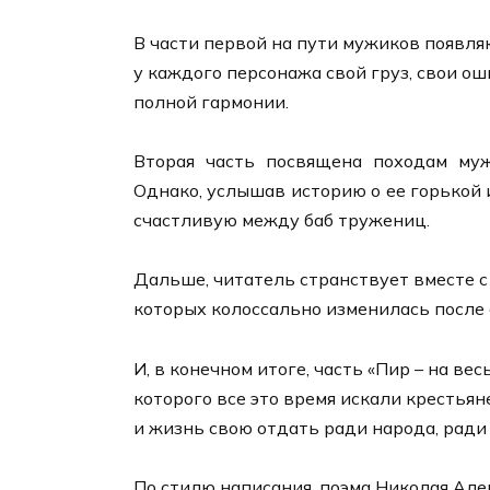
В части первой на пути мужиков появля
у каждого персонажа свой груз, свои о
полной гармонии.
Вторая часть посвящена походам му
Однако, услышав историю о ее горькой 
счастливую между баб тружениц.
Дальше, читатель странствует вместе с
которых колоссально изменилась после 
И, в конечном итоге, часть «Пир – на ве
которого все это время искали крестьян
и жизнь свою отдать ради народа, ради
По стилю написания, поэма Николая Алек