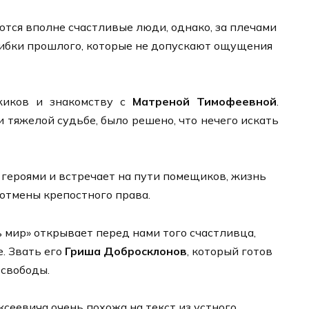
ются вполне счастливые люди, однако, за плечами
шибки прошлого, которые не допускают ощущения
жиков и знакомству с
Матреной Тимофеевной
.
и тяжелой судьбе, было решено, что нечего искать
 героями и встречает на пути помещиков, жизнь
отмены крепостного права.
сь мир» открывает перед нами того счастливца,
е. Звать его
Гриша Добросклонов
, который готов
 свободы.
сеевича очень похожа на текст из устного