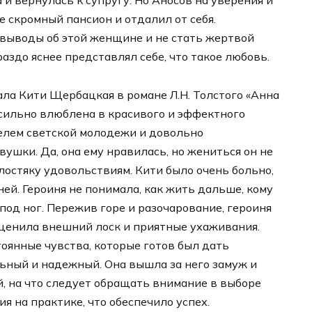
 и вернулась к супругу. Но Аносов на уверения и
е скромный пансион и отдалил от себя.
выводы об этой женщине и не стать жертвой
раздо яснее представлял себе, что такое любовь.
ла Кити Щербацкая в романе Л.Н. Толстого «Анна
 сильно влюблена в красивого и эффектного
елем светской молодежи и довольно
ушки. Да, она ему нравилась, но жениться он не
остяку удовольствиям. Кити было очень больно,
ней. Героиня не понимала, как жить дальше, кому
-под ног. Пережив горе и разочарование, героиня
к ценила внешний лоск и приятные ухаживания.
тоянные чувства, которые готов был дать
ьный и надежный. Она вышла за него замуж и
й, на что следует обращать внимание в выборе
ия на практике, что обеспечило успех.