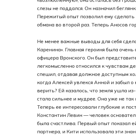
«возлюбленную», она осталась без гроша
слезы не поддался. Он назначил беглянк
Пережитый опыт позволил ему сделать 
обмана во второй раз. Теперь Аносов го
Не менее важные выводы для себя сдела
Каренина». Главная героиня была очень
офицера Вронского. Он был представит
легкомысленно относился к чувствам дев
спешил, отдавая должное доступным хол
когда Алексей увлекся Анной и забыл о 
верить? Ей казалось, что земля ушла из
стала сильнее и мудрее. Она уже не та
Теперь ее интересовали глубокие и пос
Константин Левин — человек основател
была счастлива. Первый опыт показал е
партнера, и Кити использовала эти знан