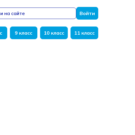
и на сайте
Войти
с
9 класс
10 класс
11 класс