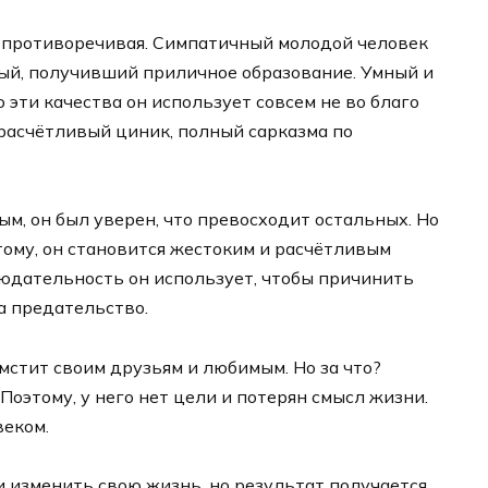
ь противоречивая. Симпатичный молодой человек
ый, получивший приличное образование. Умный и
эти качества он использует совсем не во благо
, расчётливый циник, полный сарказма по
ым, он был уверен, что превосходит остальных. Но
тому, он становится жестоким и расчётливым
людательность он использует, чтобы причинить
а предательство.
мстит своим друзьям и любимым. Но за что?
. Поэтому, у него нет цели и потерян смысл жизни.
веком.
 изменить свою жизнь, но результат получается