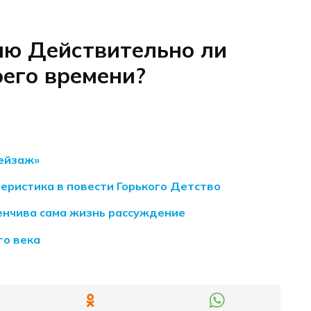
ию Действительно ли
оего времени?
Пейзаж»
еристика в повести Горького Детство
менчива сама жизнь рассуждение
го века