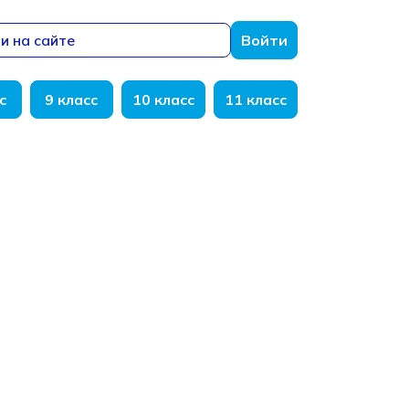
и на сайте
Войти
с
9 класс
10 класс
11 класс