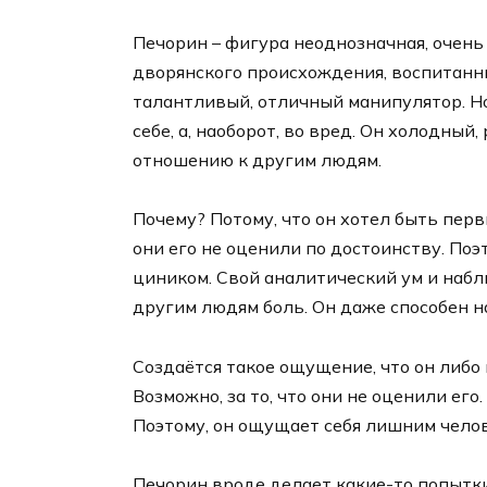
Печорин – фигура неоднозначная, очен
дворянского происхождения, воспитанн
талантливый, отличный манипулятор. Но 
себе, а, наоборот, во вред. Он холодный
отношению к другим людям.
Почему? Потому, что он хотел быть перв
они его не оценили по достоинству. Поэ
циником. Свой аналитический ум и наб
другим людям боль. Он даже способен н
Создаётся такое ощущение, что он либо 
Возможно, за то, что они не оценили его
Поэтому, он ощущает себя лишним чело
Печорин вроде делает какие-то попытки