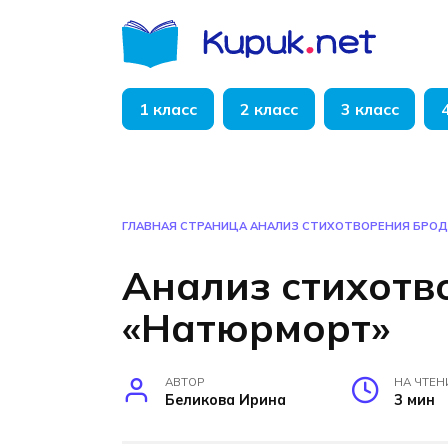
Перейти
к
содержанию
1 класс
2 класс
3 класс
ГЛАВНАЯ СТРАНИЦА
АНАЛИЗ СТИХОТВОРЕНИЯ БРО
Анализ стихотв
«Натюрморт»
АВТОР
НА ЧТЕН
Беликова Ирина
3 мин