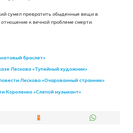
кий сумел превратить обыденные вещи в
 отношение к вечной проблеме смерти.
анатовый браслет»
казе Лескова «Тупейный художник»
 повести Лескова «Очарованный странник»
ти Короленко «Слепой музыкант»