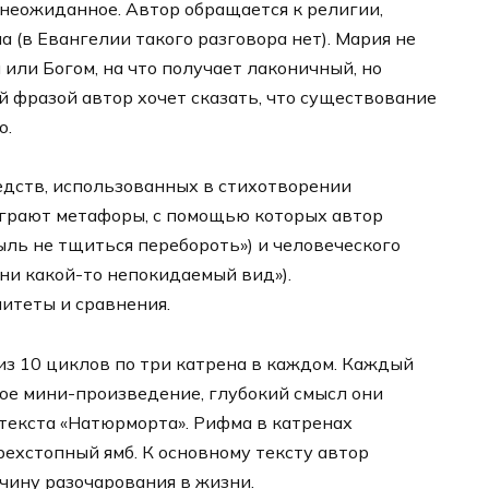
неожиданное. Автор обращается к религии,
а (в Евангелии такого разговора нет). Мария не
 или Богом, на что получает лаконичный, но
ой фразой автор хочет сказать, что существование
о.
едств, использованных в стихотворении
грают метафоры, с помощью которых автор
ль не тщиться перебороть») и человеческого
ни какой-то непокидаемый вид»).
итеты и сравнения.
из 10 циклов по три катрена в каждом. Каждый
ое мини-произведение, глубокий смысл они
 текста «Натюрморта». Рифма в катренах
рехстопный ямб. К основному тексту автор
чину разочарования в жизни.