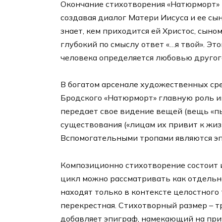
Окончание стихотворения «Натюрморт» 
создавая диалог Матери Иисуса и ее сын
знает, кем приходится ей Христос, сыном
глубокий по смыслу ответ «…я твой». Эт
человека определяется любовью другог
В богатом арсенале художественных ср
Бродского «Натюрморт» главную роль и
передает свое видение вещей (вещь «пы
существования («лицам их привит к жиз
Вспомогательными тропами являются эп
Композиционно стихотворение состоит 
цикл можно рассматривать как отдельн
находят только в контексте целостного
перекрестная. Стихотворный размер – т
добавляет эпиграф, намекающий на при