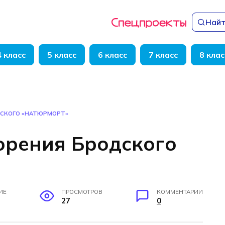
Найт
4 класс
5 класс
6 класс
7 класс
8 клас
ДСКОГО «НАТЮРМОРТ»
орения Бродского
ИЕ
ПРОСМОТРОВ
КОММЕНТАРИИ
27
0