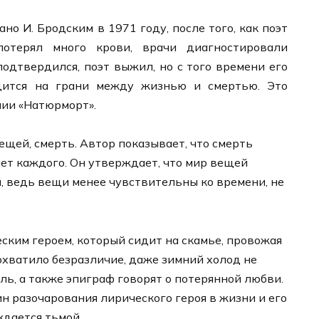
о И. Бродским в 1971 году, после того, как поэт
отерял много крови, врачи диагностировали
одтвердился, поэт выжил, но с того времени его
дится на грани между жизнью и смертью. Это
нии «Натюрморт».
ещей, смерть. Автор показывает, что смерть
нет каждого. Он утверждает, что мир вещей
, ведь вещи менее чувствительны ко времени, не
еским героем, который сидит на скамье, провожая
хватило безразличие, даже зимний холод не
аль, а также эпиграф говорят о потерянной любви.
ин разочарования лирического героя в жизни и его
ждается тьмой.