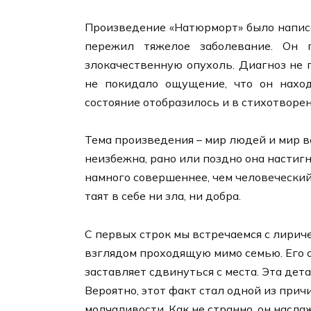
Произведение «Натюрморт» было написан
пережил тяжелое заболевание. Он п
злокачественную опухоль. Диагноз не п
не покидало ощущение, что он нахо
состояние отобразилось и в стихотворе
Тема произведения – мир людей и мир в
неизбежна, рано или поздно она настиг
намного совершеннее, чем человеческий
таят в себе ни зла, ни добра.
С первых строк мы встречаемся с лирич
взглядом проходящую мимо семью. Его о
заставляет сдвинуться с места. Эта дет
Вероятно, этот факт стал одной из прич
молчаливости. Как не странно, он насла