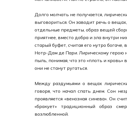
Долго молчать не получается, лиричес
выговориться. Он заводит речь о вещах,
отдельные предметы, образ вещей сборн
приятнее, вместо добра и зла внутри ни
старый буфет, считая его нутро богаче,
Нотр-Дам де Пари. Лирическому герою н
пыль, понимая, что это «плоть и кровь» 
они не станут ругаться.
Между раздумьями о вещах лирически
говоря, что начал спать днем. Сон не
проявляется «венозная синева». Он счи
«бракует» традиционный образ смер
возлюбленной.