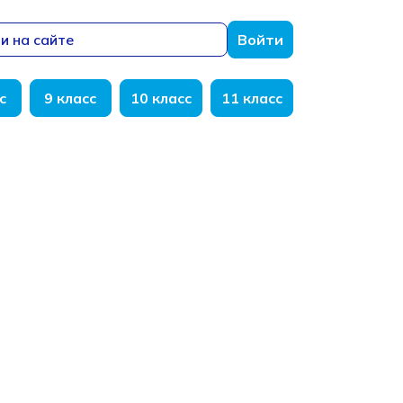
и на сайте
Войти
с
9 класс
10 класс
11 класс