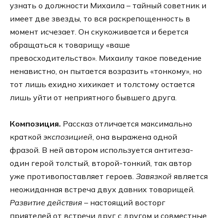
узнать о должности Михаила – тайный советник и
имеет две звезды, то вся раскрепощенность в
момент исчезает. Он скукоживается и берется
обращаться к товарищу «ваше
превосходительство». Михаилу такое поведение
ненавистно, он пытается возразить «тонкому», но
тот лишь ехидно хихикает и толстому остается
лишь уйти от неприятного бывшего друга.
Композиция.
Рассказ отличается максимально
краткой
экспозицией
, она выражена одной
фразой. В ней автором используется антитеза-
один герой толстый, второй-тонкий, так автор
уже противопоставляет героев.
Завязкой
является
неожиданная встреча двух давних товарищей.
Развитие действия
– настоящий восторг
приятелей от встречи друг с другом и совместные