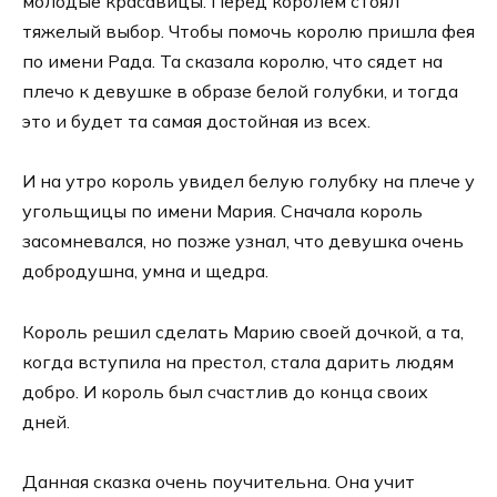
молодые красавицы. Перед королем стоял
тяжелый выбор. Чтобы помочь королю пришла фея
по имени Рада. Та сказала королю, что сядет на
плечо к девушке в образе белой голубки, и тогда
это и будет та самая достойная из всех.
И на утро король увидел белую голубку на плече у
угольщицы по имени Мария. Сначала король
засомневался, но позже узнал, что девушка очень
добродушна, умна и щедра.
Король решил сделать Марию своей дочкой, а та,
когда вступила на престол, стала дарить людям
добро. И король был счастлив до конца своих
дней.
Данная сказка очень поучительна. Она учит