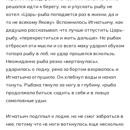
решался идти к берегу, но и упускать рыбу не
хотел: «Царь-рыба попадается раз в жизни, да и
то не всякому Якову». Вспомнилось Игнатьичу, как
дедушка рассказывал, что лучше отпустить Царь-
рыбу, «перекреститься и жить дальше». Но рыбак
отбросил эти мысли и со всего маху ударил обухом
топора рыбу в лоб, но удар прошелся вскользь.
Неожиданно рыба резко «вертанулась»,
ударилась о лодку, река за бортом взорвалась и
Игнатьича оглушило. Он хлебнул воды и начал
тонуть. Рыбака тянуло за ногу в глубину, «рыба
продолжала биться, садить в себя и в ловца
самоловные уды».
Игнатьич подплыл к лодке, но не смог забраться в
нее, потому что «в ноги воткнулось еще несколько