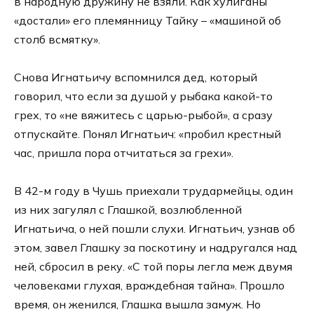
в народную дружину не взяли. Как хулиганы
«достали» его племянницу Тайку – «машиной об
столб всмятку».
Снова Игнатьичу вспомнился дед, который
говорил, что если за душой у рыбака какой-то
грех, то «не вяжитесь с царью-рыбой», а сразу
отпускайте. Понял Игнатьич: «пробил крестный
час, пришла пора отчитаться за грехи».
В 42-м году в Чушь приехали трудармейцы, один
из них загулял с Глашкой, возлюбленной
Игнатьича, о ней пошли слухи. Игнатьич, узнав об
этом, завел Глашку за поскотину и надругался над
ней, сбросил в реку. «С той поры легла меж двумя
человеками глухая, враждебная тайна». Прошло
время, он женился, Глашка вышла замуж. Но