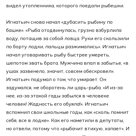
видел утопленника, которого поедали рыбешки.
Игнатьич снова начал «дубасить рыбину по
башке». «Рыба отодвинулась, грузно взбурлила
воду, потащив за собой ловца. Руки его скользили
по борту лодки, пальцы разжимались». Игнатьич
начал уговаривать рыбу быстрее умереть,
шепотом звать брата. Мужчина впал в забытье, «в
ушах зазвенело, значит, совсем обескровел».
Игнатьич подумал о том, что умирает. Он
задумался, не оборотень ли царь-рыба. «И из-за
нее, из-за этакой гады забылся в человеке
человек! Жадность его обуяла!». Игнатьич
вспомнил свои школьные годы, как «сколь помнит
себя, все в лодке». Как его наметили в депутаты,
но отвели, потому что «рыбачит втихую, хапает». И