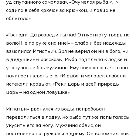
уд спутанного самолова». «Очумелая рыба <…>
садила в себя крючок за крючком, и ловца не
облетало».
«Господи! Да разведи ты нас! Отпусти эту тварь на
волю! Не по руке она мне!» – слабо и без надежды
взмолился Игнатьич. Зря не верил он ни в бога, ни
в дедушкины рассказы. Рыба подплыла к лодке и
уткнулась в бок мужчине. Ему показалось, что она
начинает жевать его. «И рыба, и человек слабели,
истекали кровью». «Реки царь и всей природы
царь – на одной ловушке».
Игнатьич рванулся из воды, попробовал
перевалиться в лодку, но рыба тут же попыталась
укусить его за ногу. Мужчина обвис, он
постепенно погружался в дрему. Он вспомнил, как