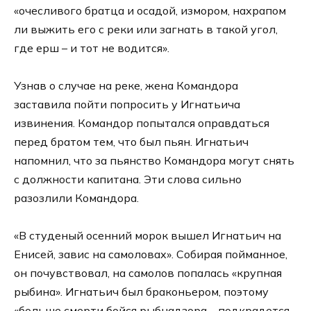
«очесливого братца и осадой, измором, нахрапом
ли выжить его с реки или загнать в такой угол,
где ерш – и тот не водится».
Узнав о случае на реке, жена Командора
заставила пойти попросить у Игнатьича
извинения. Командор попытался оправдаться
перед братом тем, что был пьян. Игнатьич
напомнил, что за пьянство Командора могут снять
с должности капитана. Эти слова сильно
разозлили Командора.
«В студеный осенний морок вышел Игнатьич на
Енисей, завис на самоловах». Собирая пойманное,
он почувствовал, на самолов попалась «крупная
рыбина». Игнатьич был браконьером, поэтому
«больше смерти бойся рыбнадзора – подкрадется