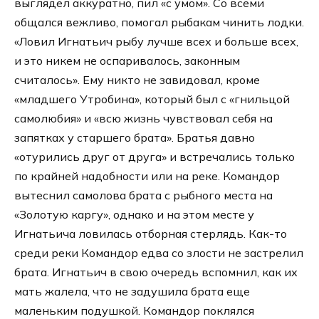
выглядел аккуратно, пил «с умом». Со всеми
общался вежливо, помогал рыбакам чинить лодки.
«Ловил Игнатьич рыбу лучше всех и больше всех,
и это никем не оспаривалось, законным
считалось». Ему никто не завидовал, кроме
«младшего Утробина», который был с «гнильцой
самолюбия» и «всю жизнь чувствовал себя на
запятках у старшего брата». Братья давно
«отурились друг от друга» и встречались только
по крайней надобности или на реке. Командор
вытеснил самолова брата с рыбного места на
«Золотую каргу», однако и на этом месте у
Игнатьича ловилась отборная стерлядь. Как-то
среди реки Командор едва со злости не застрелил
брата. Игнатьич в свою очередь вспомнил, как их
мать жалела, что не задушила брата еще
маленьким подушкой. Командор поклялся