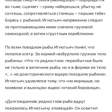
во тьме, сцапает – сраму наберешься, убытку не
сочтешь, сопротивляться станешь – тюрьма тебе».
Борясь с рыбиной, Игнатьич напряженно следил
за проплывающими мимо сначала грузовой
самоходкой, а затем «грустным корабликом».
По всем повадкам рыбы Игнатьич понял, что
попался осетр. За кормой «взбурлило грузное тело
рыбины». «Что-то редкостное, первобытное было
не только в величине рыбы, но и в формах ее тела
<…> на доисторического ящера походила рыбина».
Игнатьич удивлялся тому, что «на мормыше, на
козявках и вьюнцах» вырос «этакий боровище».
«Долгожданная, редкостная рыба вдруг
показалась Игнатьичу зловещей». Он осветил