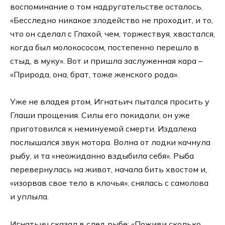
воспоминание о том надругательстве осталось.
«Бесследно никакое злодейство не проходит, и то,
что он сделал с Глахой, чем, торжествуя, хвастался,
когда был молокососом, постепенно перешло в
стыд, в муку». Вот и пришла заслуженная кара –
«Природа, она, брат, тоже женского рода».
Уже не владея ртом, Игнатьич пытался просить у
Глаши прощения. Силы его покидали, он уже
приготовился к неминуемой смерти. Издалека
послышался звук мотора. Волна от лодки качнула
рыбу, и та «неожиданно вздыбила себя». Рыба
перевернулась на живот, начала бить хвостом и,
«изорвав свое тело в клочья», снялась с самолова
и уплыла.
Игнатьич сказал в след рыбе: «Поживи сколько