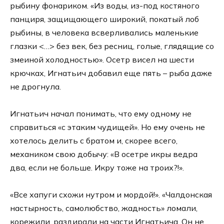
рыбину фонариком. «Из воды, из-под костяного
панциря, защищающего широкий, покатый лоб
рыбины, в человека всверливались маленькие
глазки <…> без век, без ресниц, голые, глядящие со
змеиной холодностью». Осетр висел на шести
крючках, Игнатьич добавил еще пять – рыба даже
не дрогнула.
Игнатьич начал понимать, что ему одному не
справиться «с этаким чудищей». Но ему очень не
хотелось делить с братом и, скорее всего,
механиком свою добычу: «В осетре икры ведра
два, если не больше. Икру тоже на троих?!».
«Все хапуги схожи нутром и мордой!». «Чалдонская
настырность, самолюбство, жадность» ломали,
корежили, раздирали на части Игнатьича. Он не