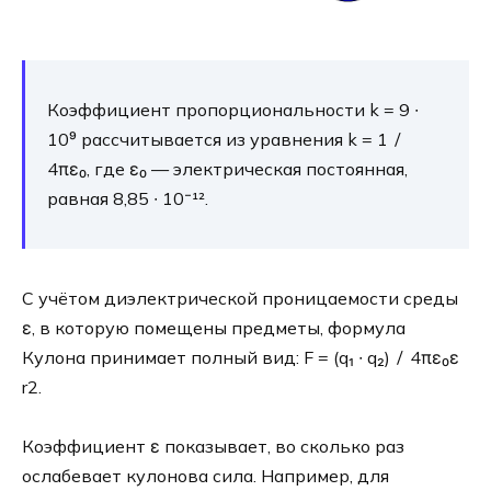
Коэффициент пропорциональности k = 9 ∙
10⁹ рассчитывается из уравнения k = 1 ∕
4πε₀, где ε₀ — электрическая постоянная,
равная 8,85 ∙ 10⁻¹².
С учётом диэлектрической проницаемости среды
ε, в которую помещены предметы, формула
Кулона принимает полный вид: F = (q₁ ∙ q₂) ∕ 4πε₀ε
r2.
Коэффициент ε показывает, во сколько раз
ослабевает кулонова сила. Например, для