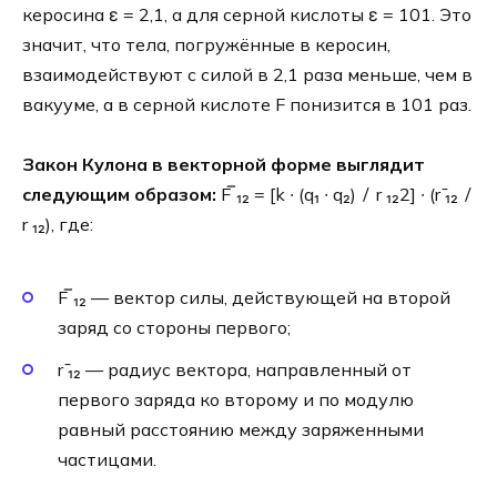
керосина ε = 2,1, а для серной кислоты ε = 101. Это
значит, что тела, погружённые в керосин,
взаимодействуют с силой в 2,1 раза меньше, чем в
вакууме, а в серной кислоте F понизится в 101 раз.
Закон Кулона в векторной форме выглядит
следующим образом:
F ̅₁₂ = [k ∙ (q₁ ∙ q₂) ∕ r ₁₂2] ∙ (r ̄₁₂ ∕
r ₁₂), где:
F ̅₁₂ — вектор силы, действующей на второй
заряд со стороны первого;
r ̄₁₂ — радиус вектора, направленный от
первого заряда ко второму и по модулю
равный расстоянию между заряженными
частицами.