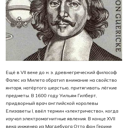
Ещё в VII веке до н. э. древнегреческий философ
Фалес из Милета обратил внимание на свойство
янтаря, натёртого шерстью, притягивать лёгкие
предметы. В 1600 году Уильям Гилберт,
придворный врач английской королевы
Елизаветы I, ввёл термин «электричество», когда
изучал электромагнитные явления. В конце XVII
века инженер из Магдебурга Отто фон Герике