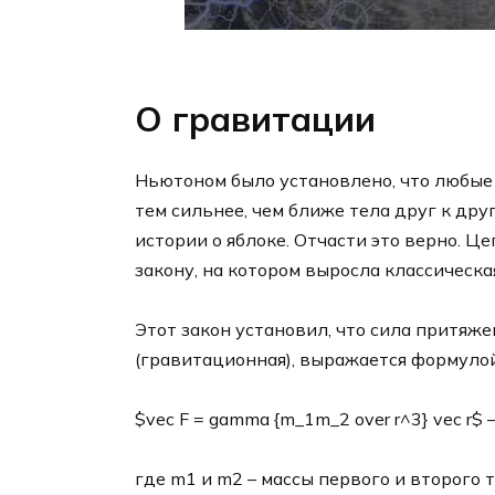
О гравитации
Ньютоном было установлено, что любые 
тем сильнее, чем ближе тела друг к друг
истории о яблоке. Отчасти это верно. 
закону, на котором выросла классическа
Этот закон установил, что сила притяжен
(гравитационная), выражается формулой
$vec F = gamma {m_1m_2 over r^3} vec r$ – 
где m1 и m2 – массы первого и второго т