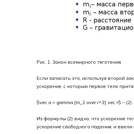
Рис. 1. Закон всемирного тяготения.
Если записать это, используя второй за
ускорение, с которым первое тело притя
$vec a = gamma {m_2 over r^3} vec r$ – (2)
Из формулы (2) видно, что ускорение тел
ускорение свободного падения, и ввели 