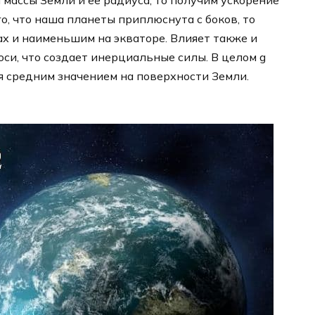
 массы Земли и ее радиуса, то получим ускорение
го, что наша планеты приплюснута с боков, то
х и наименьшим на экваторе. Влияет также и
си, что создает инерциальные силы. В целом g
ся средним значением на поверхности Земли.