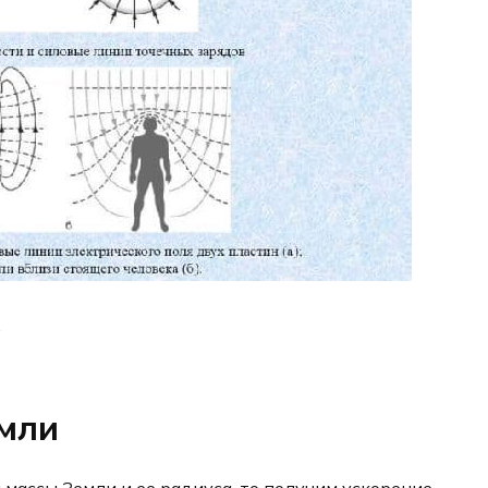
.
мли