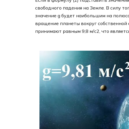
Если в формулу (2) подставить значения
свободного падения на Земле. В силу то
значение g будет наибольшим на полюса
вращение планеты вокруг собственной о
принимают равным 9,8 м/с2, что являет