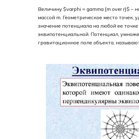
Величину $varphi = gamma {m over r}$ –
массой m. Геометрическое место точек, у
значение потенциала на любой ее точке
эквипотенциальной. Потенциал, умноже
гравитационное поле объекта, называют