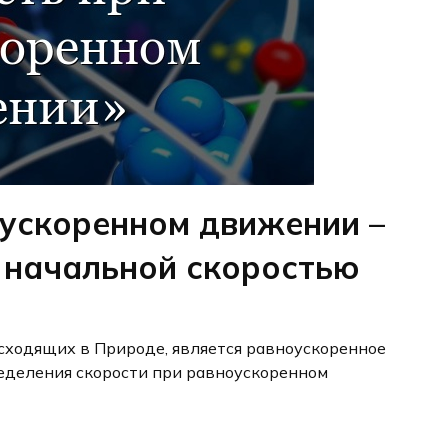
оускоренном движении –
 начальной скоростью
сходящих в Природе, является равноускоренное
еделения скорости при равноускоренном