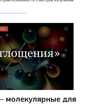
отрим особенности спектров излучения.
– молекулярные для