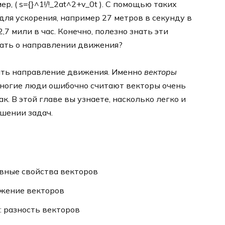
 ​( s={}^1!/!_2at^2+v_0t )​. С помощью таких
ля ускорения, например 27 метров в секунду в
,7 мили в час. Конечно, полезно знать эти
зать о направлении движения?
ать направление движения. Именно
векторы
многие люди ошибочно считают векторы очень
к. В этой главе вы узнаете, насколько легко и
шении задач.
вные свойства векторов
ожение векторов
: разность векторов