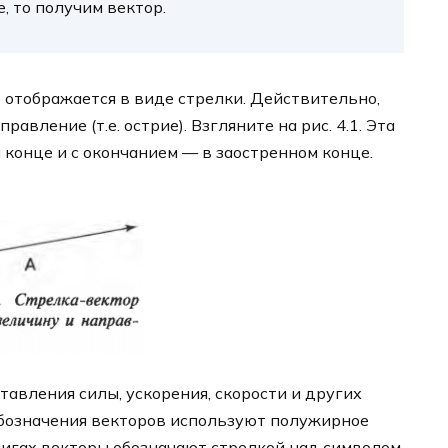
, то получим вектор.
 отображается в виде стрелки. Действительно,
равление (т.е. острие). Взгляните на рис. 4.1. Эта
м конце и с окончанием — в заостренном конце.
авления силы, ускорения, скорости и других
обозначения векторов используют полужирное
нигах векторы обозначают стрелкой над символом,