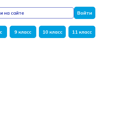
и на сайте
Войти
с
9 класс
10 класс
11 класс