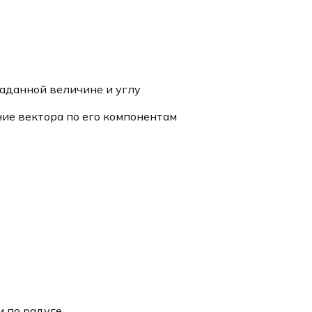
аданной величине и углу
ие вектора по его компонентам
м по радуге