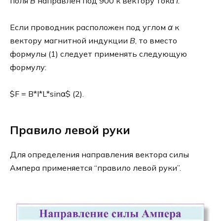
поля
B
направлен под 900 к вектору тока
I
.
Если проводник расположен под углом
α
к
вектору магнитной индукции
B
, то вместо
формулы (1) следует применять следующую
формулу:
$F = B*I*L*sinα$ (2).
Правило левой руки
Для определения направления вектора силы
Ампера применяется “правило левой руки”.