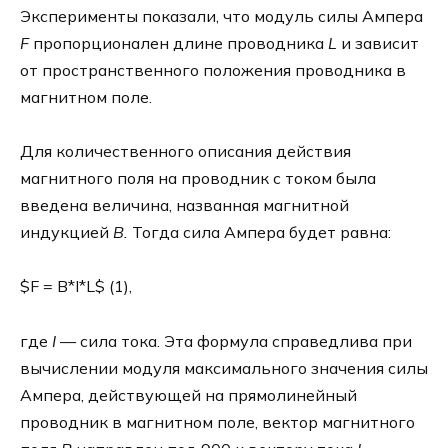
Эксперименты показали, что модуль силы Ампера
F
пропорционален длине проводника
L
и зависит
от пространственного положения проводника в
магнитном поле.
Для количественного описания действия
магнитного поля на проводник с током была
введена величина, названная магнитной
индукцией
B
.
Тогда сила Ампера будет равна:
$F = B*I*L$ (1),
где
I
— сила тока. Эта формула справедлива при
вычислении модуля максимального значения силы
Ампера, действующей на прямолинейный
проводник в магнитном поле, вектор магнитного