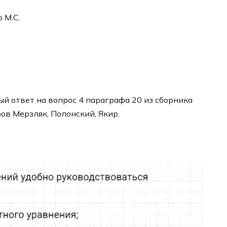
р М.С.
й ответ на вопрос 4 параграфа 20 из сборника
ров Мерзляк, Полонский, Якир.