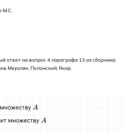
р М.С.
й ответ на вопрос 4 параграфа 13 из сборника
ров Мерзляк, Полонский, Якир.