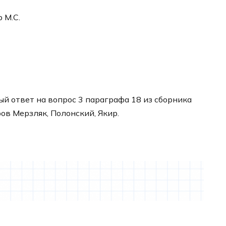
р М.С.
й ответ на вопрос 3 параграфа 18 из сборника
ров Мерзляк, Полонский, Якир.