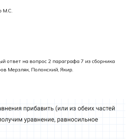
р М.С.
й ответ на вопрос 2 параграфа 7 из сборника
ров Мерзляк, Полонский, Якир.