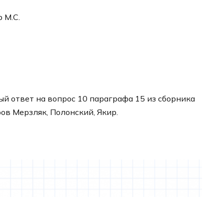
р М.С.
й ответ на вопрос 10 параграфа 15 из сборника
ров Мерзляк, Полонский, Якир.