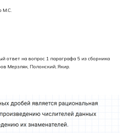
р М.С.
й ответ на вопрос 1 параграфа 5 из сборника
ров Мерзляк, Полонский, Якир.