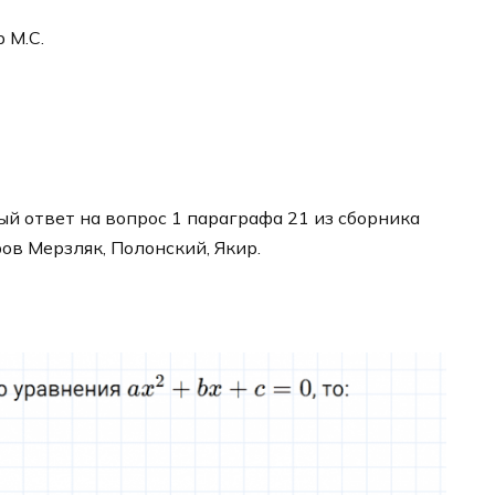
р М.С.
й ответ на вопрос 1 параграфа 21 из сборника
ров Мерзляк, Полонский, Якир.