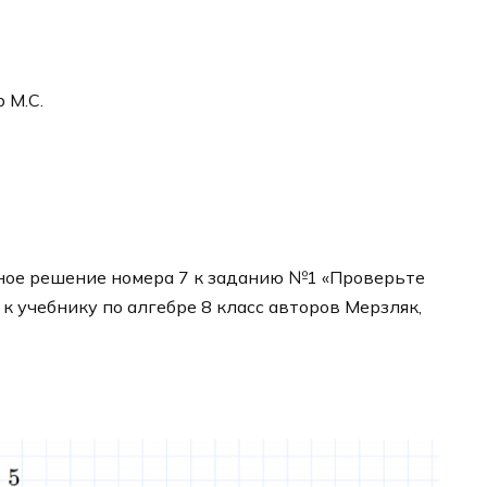
р М.С.
ное решение номера 7 к заданию №1 «Проверьте
 к учебнику по алгебре 8 класс авторов Мерзляк,