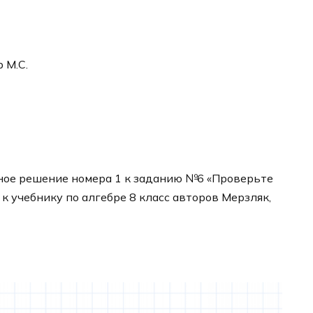
р М.С.
ное решение номера 1 к заданию №6 «Проверьте
 к учебнику по алгебре 8 класс авторов Мерзляк,