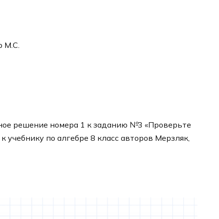
р М.С.
ное решение номера 1 к заданию №3 «Проверьте
 к учебнику по алгебре 8 класс авторов Мерзляк,