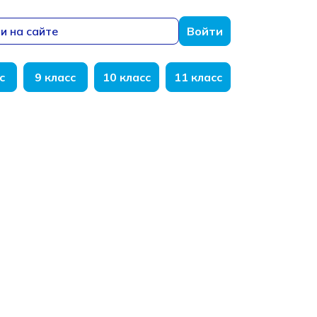
и на сайте
Войти
с
9 класс
10 класс
11 класс