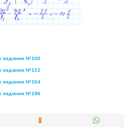
як задание №100
як задание №132
як задание №164
як задание №196