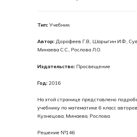
Тип:
Учебник
Автор:
Дорофеев Г.В., Шарыгин И.Ф., Суво
Минаева С.С., Рослова Л.О.
Издательство:
Просвещение
Год:
2016
На этой странице представлено подробн
учебнику по математике 6 класс авторо
Кузнецова, Минаева, Рослова.
Решение №146