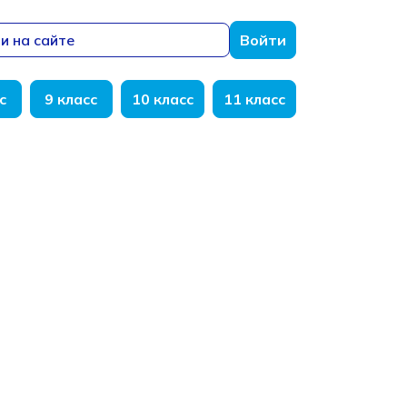
и на сайте
Войти
с
9 класс
10 класс
11 класс