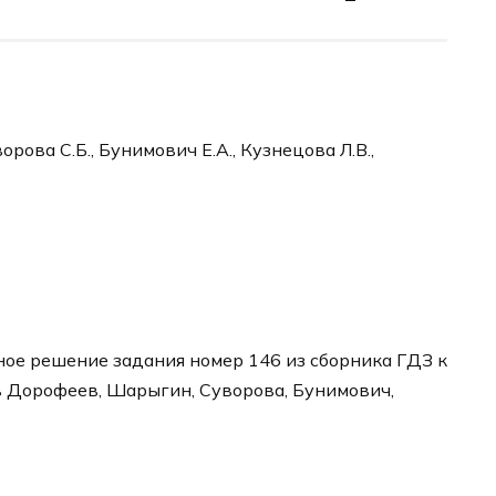
рова С.Б., Бунимович Е.А., Кузнецова Л.В.,
ое решение задания номер 146 из сборника ГДЗ к
в Дорофеев, Шарыгин, Суворова, Бунимович,