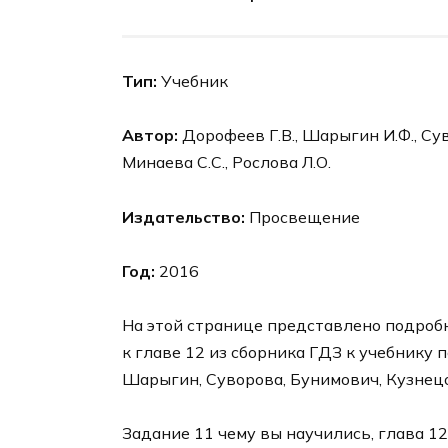
Тип:
Учебник
Автор:
Дорофеев Г.В., Шарыгин И.Ф., Суво
Минаева С.С., Рослова Л.О.
Издательство:
Просвещение
Год:
2016
На этой странице представлено подроб
к главе 12 из сборника ГДЗ к учебнику 
Шарыгин, Суворова, Бунимович, Кузнецо
Задание 11 чему вы научились, глава 12