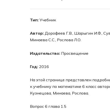
Тип:
Учебник
Автор:
Дорофеев Г.В., Шарыгин И.Ф., Суво
Минаева С.С., Рослова Л.О.
Издательство:
Просвещение
Год:
2016
На этой странице представлен подробный
к учебнику по математике 6 класс авто
Кузнецова, Минаева, Рослова.
Вопрос 6 глава 1.5