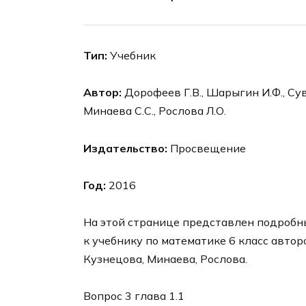
Тип:
Учебник
Автор:
Дорофеев Г.В., Шарыгин И.Ф., Суво
Минаева С.С., Рослова Л.О.
Издательство:
Просвещение
Год:
2016
На этой странице представлен подробный
к учебнику по математике 6 класс авто
Кузнецова, Минаева, Рослова.
Вопрос 3 глава 1.1