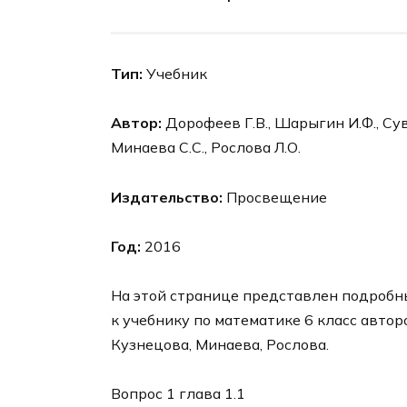
Тип:
Учебник
Автор:
Дорофеев Г.В., Шарыгин И.Ф., Суво
Минаева С.С., Рослова Л.О.
Издательство:
Просвещение
Год:
2016
На этой странице представлен подробный
к учебнику по математике 6 класс авто
Кузнецова, Минаева, Рослова.
Вопрос 1 глава 1.1