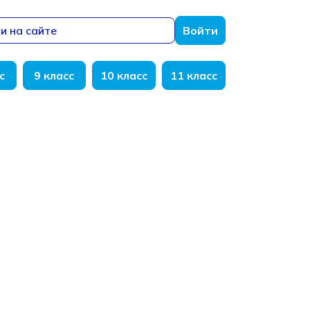
и на сайте
Войти
с
9 класс
10 класс
11 класс