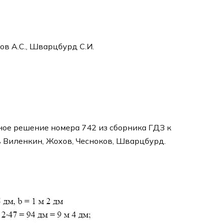
ков А.С., Шварцбурд С.И.
ное решение номера 742 из сборника ГДЗ к
в Виленкин, Жохов, Чесноков, Шварцбурд.