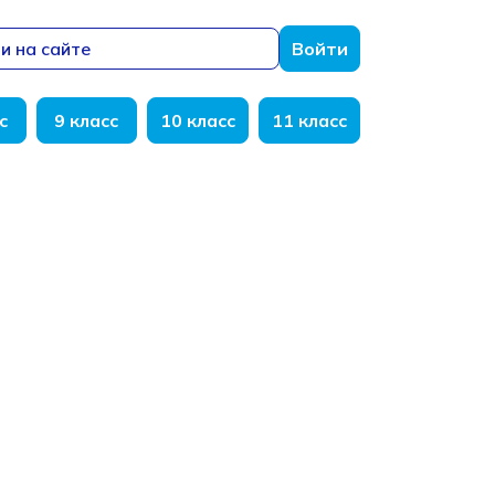
и на сайте
Войти
с
9 класс
10 класс
11 класс