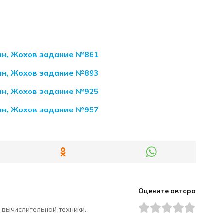
кин, Жохов задание №861
кин, Жохов задание №893
кин, Жохов задание №925
кин, Жохов задание №957
Оцените автора
 вычислительной техники.