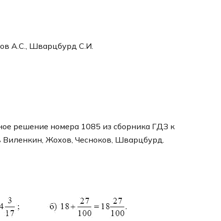
ков А.С., Шварцбурд С.И.
ное решение номера 1085 из сборника ГДЗ к
в Виленкин, Жохов, Чесноков, Шварцбурд.