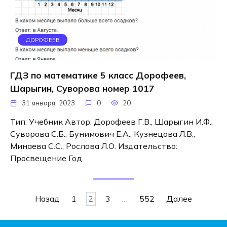
ДОРОФЕЕВ
ГДЗ по математике 5 класс Дорофеев,
Шарыгин, Суворова номер 1017
31 января, 2023
0
20
Тип: Учебник Автор: Дорофеев Г.В., Шарыгин И.Ф.,
Суворова С.Б., Бунимович Е.А., Кузнецова Л.В.,
Минаева С.С., Рослова Л.О. Издательство:
Просвещение Год
Навигация
Назад
1
2
3
…
552
Далее
по
записям