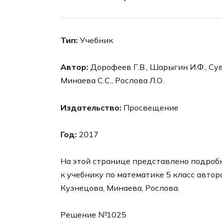
Тип:
Учебник
Автор:
Дорофеев Г.В., Шарыгин И.Ф., Суво
Минаева С.С., Рослова Л.О.
Издательство:
Просвещение
Год:
2017
На этой странице представлено подроб
к учебнику по математике 5 класс авто
Кузнецова, Минаева, Рослова.
Решение №1025