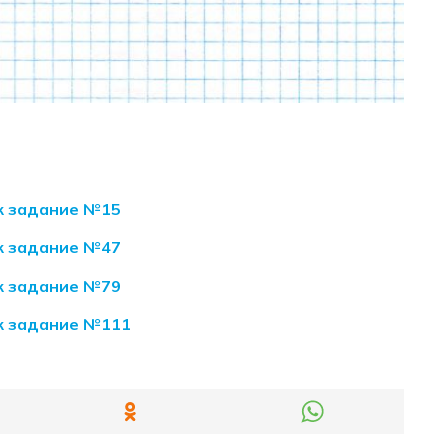
як задание №15
як задание №47
як задание №79
як задание №111