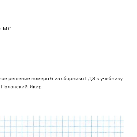
р М.С.
ое решение номера 6 из сборника ГДЗ к учебнику
 Полонский, Якир.