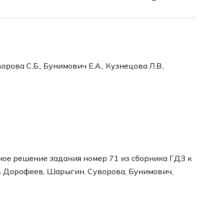
рова С.Б., Бунимович Е.А., Кузнецова Л.В.,
ое решение задания номер 71 из сборника ГДЗ к
в Дорофеев, Шарыгин, Суворова, Бунимович,