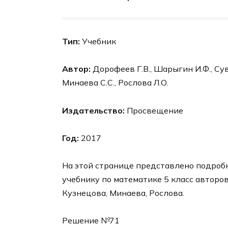
Тип:
Учебник
Автор:
Дорофеев Г.В., Шарыгин И.Ф., Суво
Минаева С.С., Рослова Л.О.
Издательство:
Просвещение
Год:
2017
На этой странице представлено подробн
учебнику по математике 5 класс авторо
Кузнецова, Минаева, Рослова.
Решение №71