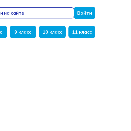
и на сайте
Войти
с
9 класс
10 класс
11 класс