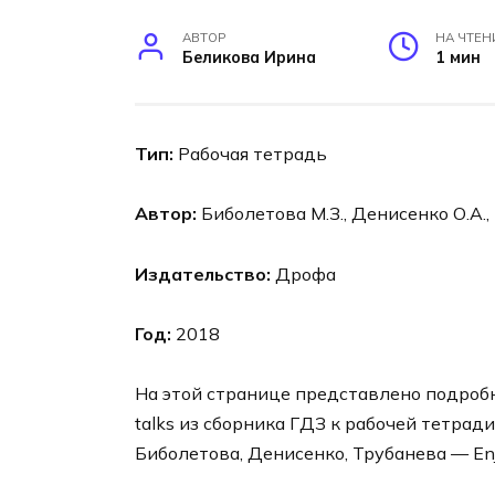
АВТОР
НА ЧТЕН
Беликова Ирина
1 мин
Тип:
Рабочая тетрадь
Автор:
Биболетова М.З., Денисенко О.А.,
Издательство:
Дрофа
Год:
2018
На этой странице представлено подробное
talks из сборника ГДЗ к рабочей тетради
Биболетова, Денисенко, Трубанева — Enjo