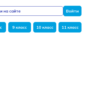
и на сайте
Войти
с
9 класс
10 класс
11 класс