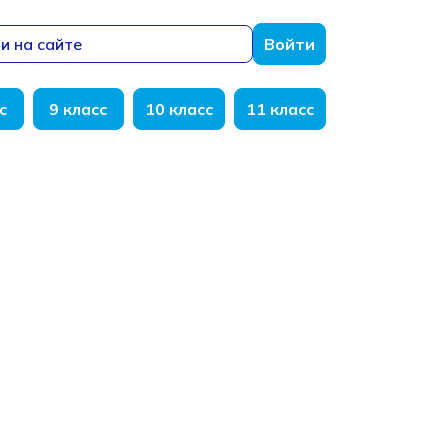
и на сайте
Войти
с
9 класс
10 класс
11 класс