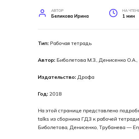
АВТОР
НА ЧТЕН
Беликова Ирина
1 мин
Тип:
Рабочая тетрадь
Автор:
Биболетова М.З., Денисенко О.А.,
Издательство:
Дрофа
Год:
2018
На этой странице представлено подробное
talks из сборника ГДЗ к рабочей тетради
Биболетова, Денисенко, Трубанева — Enjo