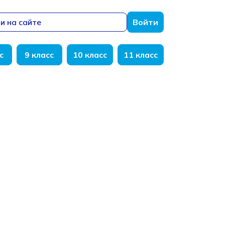
и на сайте
Войти
с
9 класс
10 класс
11 класс