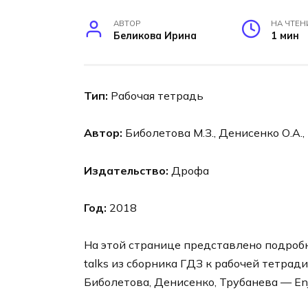
АВТОР
НА ЧТЕН
Беликова Ирина
1 мин
Тип:
Рабочая тетрадь
Автор:
Биболетова М.З., Денисенко О.А.,
Издательство:
Дрофа
Год:
2018
На этой странице представлено подробное
talks из сборника ГДЗ к рабочей тетради
Биболетова, Денисенко, Трубанева — Enjo