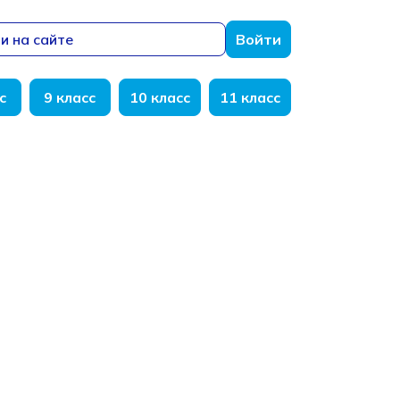
и на сайте
Войти
с
9 класс
10 класс
11 класс