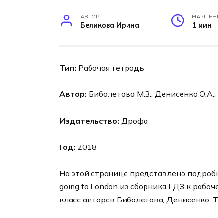
АВТОР
НА ЧТЕН
Беликова Ирина
1 мин
Тип:
Рабочая тетрадь
Автор:
Биболетова М.З., Денисенко О.А.,
Издательство:
Дрофа
Год:
2018
На этой странице представлено подробное
going to London из сборника ГДЗ к рабоч
класс авторов Биболетова, Денисенко, Т