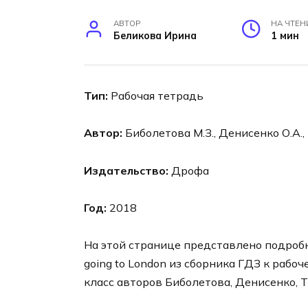
АВТОР
НА ЧТЕН
Беликова Ирина
1 мин
Тип:
Рабочая тетрадь
Автор:
Биболетова М.З., Денисенко О.А.,
Издательство:
Дрофа
Год:
2018
На этой странице представлено подробное
going to London из сборника ГДЗ к рабоч
класс авторов Биболетова, Денисенко, Т