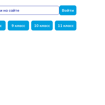
и на сайте
Войти
с
9 класс
10 класс
11 класс