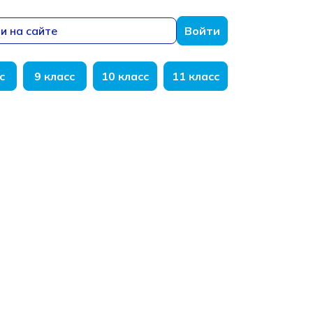
и на сайте
Войти
с
9 класс
10 класс
11 класс