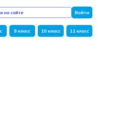
и на сайте
Войти
с
9 класс
10 класс
11 класс