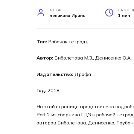
АВТОР
НА ЧТЕН
Беликова Ирина
1 мин
Тип:
Рабочая тетрадь
Автор:
Биболетова М.З., Денисенко О.А.,
Издательство:
Дрофа
Год:
2018
На этой странице представлено подробно
Part 2 из сборника ГДЗ к рабочей тетрад
авторов Биболетова, Денисенко, Трубане