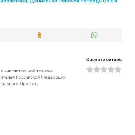
Биболетова, Денисенко Рабочая тетрадь Unit 4
Оцените автора
 вычислительной техники.
чителей Российской Федерации
нального Проекта