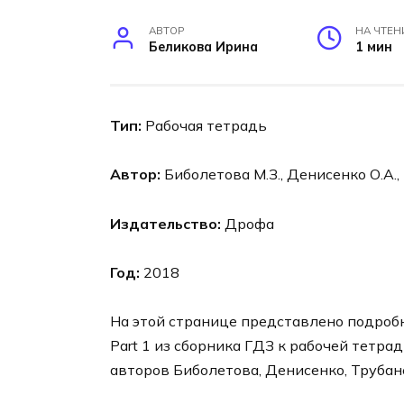
АВТОР
НА ЧТЕН
Беликова Ирина
1 мин
Тип:
Рабочая тетрадь
Автор:
Биболетова М.З., Денисенко О.А.,
Издательство:
Дрофа
Год:
2018
На этой странице представлено подробно
Part 1 из сборника ГДЗ к рабочей тетрад
авторов Биболетова, Денисенко, Трубане